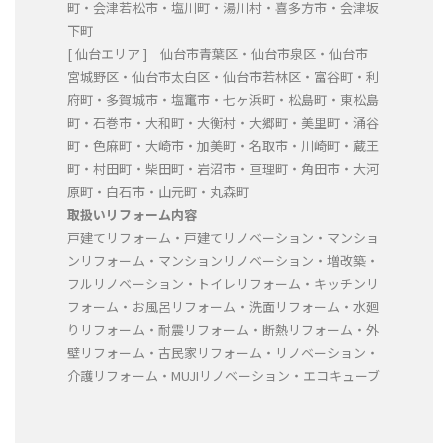
町・会津若松市・塩川町・湯川村・喜多方市・会津坂
下町
[ 仙台エリア ] 仙台市青葉区・仙台市泉区・仙台市
宮城野区・仙台市太白区・仙台市若林区・富谷町・利
府町・多賀城市・塩竃市・七ヶ浜町・松島町・東松島
町・石巻市・大和町・大衡村・大郷町・美里町・涌谷
町・色麻町・大崎市・加美町・名取市・川崎町・蔵王
町・村田町・柴田町・岩沼市・亘理町・角田市・大河
原町・白石市・山元町・丸森町
取扱いリフォーム内容
戸建てリフォーム・戸建てリノベーション・マンショ
ンリフォーム・マンションリノベーション・増改築・
フルリノベーション・トイレリフォーム・キッチンリ
フォーム・お風呂リフォーム・洗面リフォーム・水廻
りリフォーム・耐震リフォーム・断熱リフォーム・外
壁リフォーム・古民家リフォーム・リノベーション・
介護リフォーム・MUJIリノベーション・エコキューブ