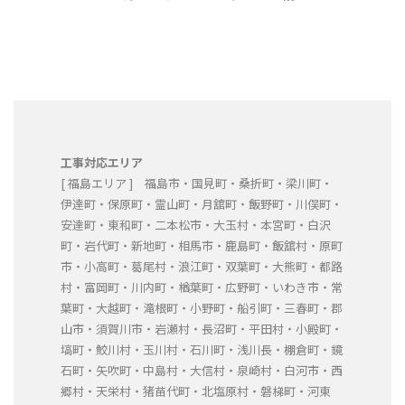
工事対応エリア
[ 福島エリア ] 福島市・国見町・桑折町・梁川町・
伊達町・保原町・霊山町・月舘町・飯野町・川俣町・
安達町・東和町・二本松市・大玉村・本宮町・白沢
町・岩代町・新地町・相馬市・鹿島町・飯舘村・原町
市・小高町・葛尾村・浪江町・双葉町・大熊町・都路
村・富岡町・川内町・楢葉町・広野町・いわき市・常
葉町・大越町・滝根町・小野町・船引町・三春町・郡
山市・須賀川市・岩瀬村・長沼町・平田村・小殿町・
塙町・鮫川村・玉川村・石川町・浅川長・棚倉町・鏡
石町・矢吹町・中島村・大信村・泉崎村・白河市・西
郷村・天栄村・猪苗代町・北塩原村・磐梯町・河東