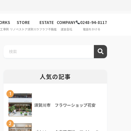
ORKS
STORE
ESTATE
COMPANY
0248-94-8117
工事例
リノベストア須賀川
ラフラフ不動産
運営会社
電話をかける
人気の記事
1
須賀川市 フラワーショップ花安
2