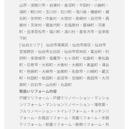
山市・須賀川市・岩瀬村・長沼町・平田村・小殿町・
塙町・鮫川村・玉川村・石川町・浅川長・棚倉町・鏡
石町・矢吹町・中島村・大信村・泉崎村・白河市・西
郷村・天栄村・猪苗代町・北塩原村・磐梯町・河東
町・会津若松市・塩川町・湯川村・喜多方市・会津坂
下町
[ 仙台エリア ] 仙台市青葉区・仙台市泉区・仙台市
宮城野区・仙台市太白区・仙台市若林区・富谷町・利
府町・多賀城市・塩竃市・七ヶ浜町・松島町・東松島
町・石巻市・大和町・大衡村・大郷町・美里町・涌谷
町・色麻町・大崎市・加美町・名取市・川崎町・蔵王
町・村田町・柴田町・岩沼市・亘理町・角田市・大河
原町・白石市・山元町・丸森町
取扱いリフォーム内容
戸建てリフォーム・戸建てリノベーション・マンショ
ンリフォーム・マンションリノベーション・増改築・
フルリノベーション・トイレリフォーム・キッチンリ
フォーム・お風呂リフォーム・洗面リフォーム・水廻
りリフォーム・耐震リフォーム・断熱リフォーム・外