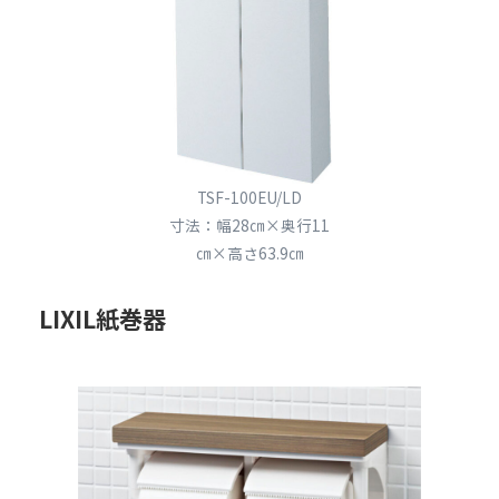
TSF-100EU/LD
寸法：幅28㎝×奥行11
㎝×高さ63.9㎝
LIXIL紙巻器