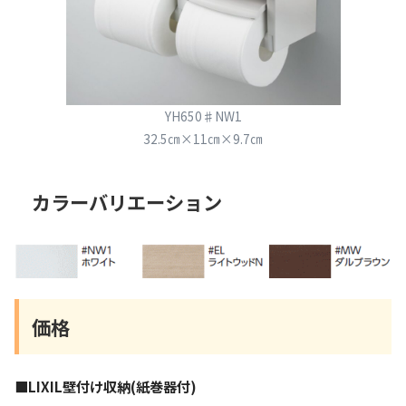
YH650♯NW1
32.5㎝×11㎝×9.7㎝
カラーバリエーション
価格
■LIXIL壁付け収納(紙巻器付)