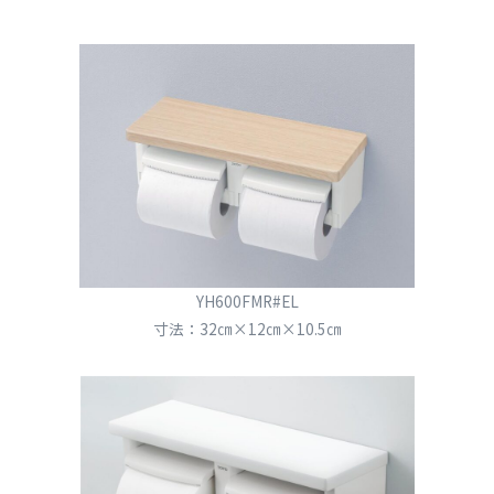
YH600FMR#EL
寸法：32㎝×12㎝×10.5㎝