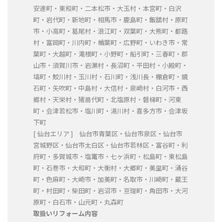
安達町・東和町・二本松市・大玉村・本宮町・白沢
町・岩代町・新地町・相馬市・鹿島町・飯舘村・原町
市・小高町・葛尾村・浪江町・双葉町・大熊町・都路
村・富岡町・川内町・楢葉町・広野町・いわき市・常
葉町・大越町・滝根町・小野町・船引町・三春町・郡
山市・須賀川市・岩瀬村・長沼町・平田村・小殿町・
塙町・鮫川村・玉川村・石川町・浅川長・棚倉町・鏡
石町・矢吹町・中島村・大信村・泉崎村・白河市・西
郷村・天栄村・猪苗代町・北塩原村・磐梯町・河東
町・会津若松市・塩川町・湯川村・喜多方市・会津坂
下町
[ 仙台エリア ] 仙台市青葉区・仙台市泉区・仙台市
宮城野区・仙台市太白区・仙台市若林区・富谷町・利
府町・多賀城市・塩竃市・七ヶ浜町・松島町・東松島
町・石巻市・大和町・大衡村・大郷町・美里町・涌谷
町・色麻町・大崎市・加美町・名取市・川崎町・蔵王
町・村田町・柴田町・岩沼市・亘理町・角田市・大河
原町・白石市・山元町・丸森町
取扱いリフォーム内容