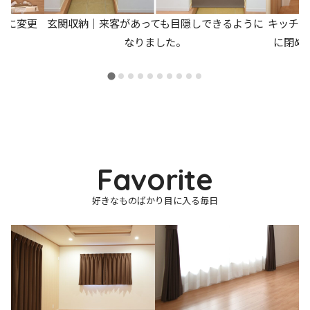
ーに変更
玄関収納｜来客があっても目隠しできるように
キッチン
た。
なりました。
に閉め
Favorite
好きなものばかり目に入る毎日