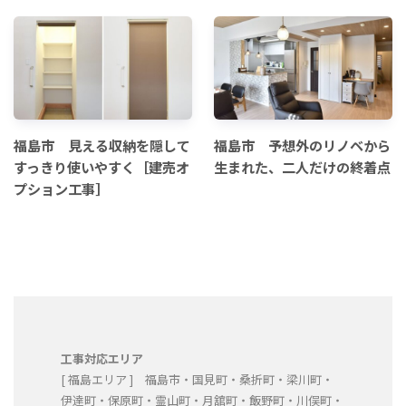
福島市 見える収納を隠して
福島市 予想外のリノベから
すっきり使いやすく［建売オ
生まれた、二人だけの終着点
プション工事］
工事対応エリア
[ 福島エリア ] 福島市・国見町・桑折町・梁川町・
伊達町・保原町・霊山町・月舘町・飯野町・川俣町・