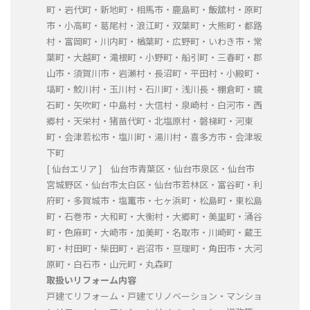
町・岩代町・新地町・相馬市・鹿島町・飯舘村・原町
市・小高町・葛尾村・浪江町・双葉町・大熊町・都路
村・富岡町・川内町・楢葉町・広野町・いわき市・常
葉町・大越町・滝根町・小野町・船引町・三春町・郡
山市・須賀川市・岩瀬村・長沼町・平田村・小殿町・
塙町・鮫川村・玉川村・石川町・浅川長・棚倉町・鏡
石町・矢吹町・中島村・大信村・泉崎村・白河市・西
郷村・天栄村・猪苗代町・北塩原村・磐梯町・河東
町・会津若松市・塩川町・湯川村・喜多方市・会津坂
下町
[ 仙台エリア ] 仙台市青葉区・仙台市泉区・仙台市
宮城野区・仙台市太白区・仙台市若林区・富谷町・利
府町・多賀城市・塩竃市・七ヶ浜町・松島町・東松島
町・石巻市・大和町・大衡村・大郷町・美里町・涌谷
町・色麻町・大崎市・加美町・名取市・川崎町・蔵王
町・村田町・柴田町・岩沼市・亘理町・角田市・大河
原町・白石市・山元町・丸森町
取扱いリフォーム内容
戸建てリフォーム・戸建てリノベーション・マンショ